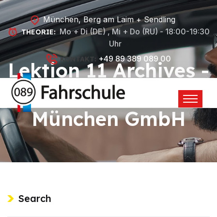
München, Berg am Laim + Sendling
Mo + Di (DE) , Mi + Do (RU) - 18:00-19:30
THEORIE:
Uhr
+49 89 389 089 00
KONTAKT:
Lektion 11 Archives -
089 Fahrschule
München GmbH
Search