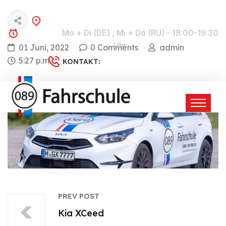
München, Berg am Laim + Sendling
Mo + Di (DE) , Mi + Do (RU) - 18:00-19:30
THEORIE:
Uhr
01 Juni, 2022
0 Comments
admin
5:27 p.m.
+49 89 389 089 00
KONTAKT:
PREV POST
Kia XCeed