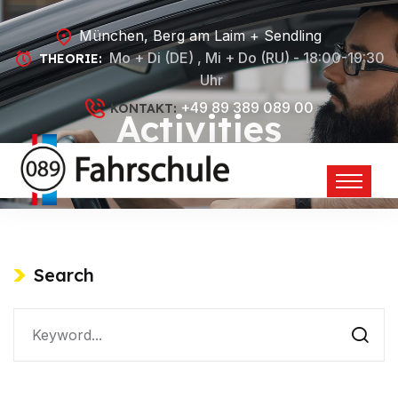
München, Berg am Laim + Sendling
Mo + Di (DE) , Mi + Do (RU) - 18:00-19:30
THEORIE:
Uhr
+49 89 389 089 00
KONTAKT:
Activities
Search